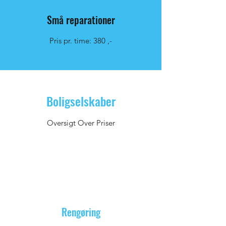
Små reparationer
Pris pr. time: 380 ,-
Boligselskaber
Oversigt Over Priser
Rengøring